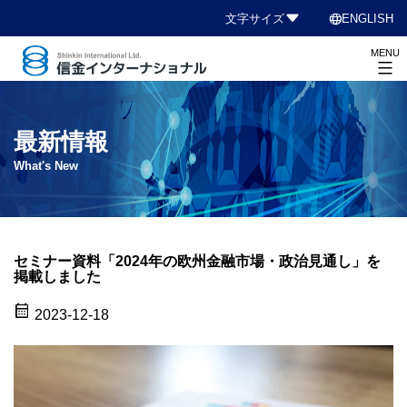
コ
language
文字サイズ
ENGLISH
ン
MENU
テ
ン
信
ツ
金
へ
イ
最新情報
ス
ン
What's New
キ
タ
ッ
ー
プ
ナ
シ
セミナー資料「2024年の欧州金融市場・政治見通し」を
掲載しました
ョ
ナ
calendar_month
2023-12-18
ル