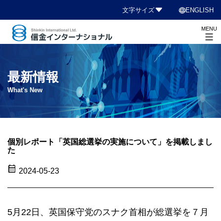
コ
language
文字サイズ
ENGLISH
ン
MENU
テ
ン
信
ツ
金
へ
イ
最新情報
ス
ン
What's New
キ
タ
ッ
ー
プ
ナ
シ
個別レポート「英国総選挙の実施について」を掲載しまし
た
ョ
ナ
calendar_month
2024-05-23
ル
5月22日、英国保守党のスナク首相が総選挙を７月