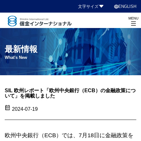
コ
language
文字サイズ
ENGLISH
ン
MENU
テ
ン
信
ツ
金
へ
イ
最新情報
ス
ン
What's New
キ
タ
ッ
ー
プ
ナ
シ
SIL 欧州レポート「欧州中央銀行（ECB）の金融政策につ
いて」を掲載しました
ョ
ナ
calendar_month
2024-07-19
ル
欧州中央銀行（ECB）では、7月18日に金融政策を