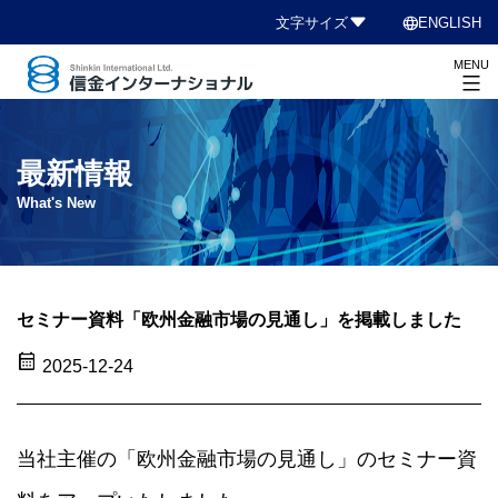
コ
language
文字サイズ
ENGLISH
ン
MENU
テ
ン
信
ツ
金
へ
イ
最新情報
ス
ン
What's New
キ
タ
ッ
ー
プ
ナ
シ
セミナー資料「欧州金融市場の見通し」を掲載しました
ョ
calendar_month
2025-12-24
ナ
ル
当社主催の「欧州金融市場の見通し」のセミナー資