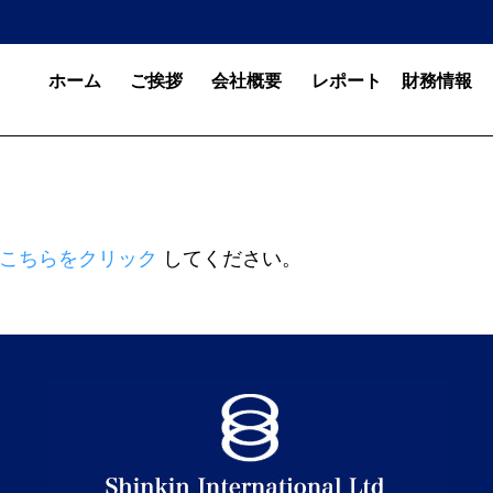
ホーム
ご挨拶
会社概要
レポート
財務情報
メ
ニ
ュ
ー
を
開
く
こちらをクリック
してください。