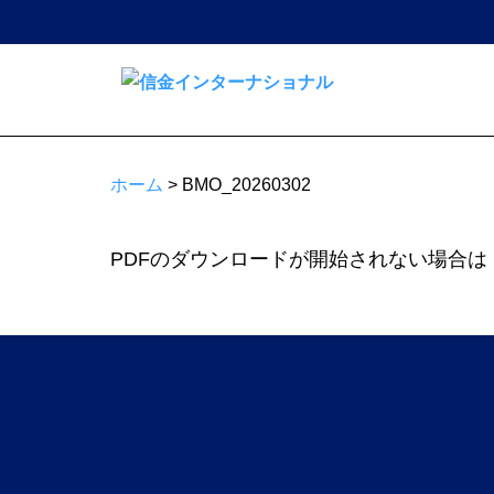
コ
ン
テ
ン
信
ツ
金
へ
イ
ホーム
>
BMO_20260302
ス
ン
キ
タ
ッ
PDFのダウンロードが開始されない場合は
ー
プ
ナ
シ
ョ
ナ
ル