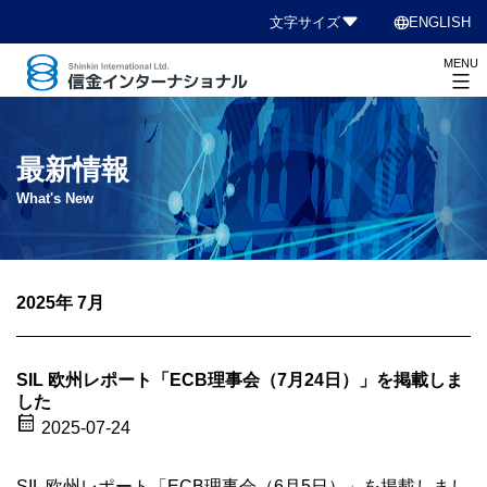
コ
language
文字サイズ
ENGLISH
ン
MENU
テ
ン
信
ツ
金
へ
イ
最新情報
ス
ン
What's New
キ
タ
ッ
ー
プ
ナ
2025年 7月
シ
ョ
ナ
SIL 欧州レポート「ECB理事会（7月24日）」を掲載しま
ル
した
calendar_month
2025-07-24
SIL 欧州レポート「ECB理事会（6月5日）」を掲載しまし