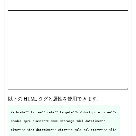
以下の
HTML
タグと属性を使用できます。
<a href="" title="" rel="" target=""> <blockquote cite="">
<code> <pre class=""> <em> <strong> <del datetime=""
cite=""> <ins datetime="" cite=""> <ul> <ol start=""> <li>