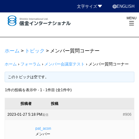
コ
language
文字サイズ
ENGLISH
ン
MENU
テ
ン
信
ツ
金
へ
イ
ホーム
>
トピック
>
メンバー質問コーナー
ス
ン
キ
タ
ホーム
›
フォーラム
›
メンバー会議室テスト
›
メンバー質問コーナー
ッ
ー
このトピックは空です。
プ
ナ
シ
1件の投稿を表示中 - 1 - 1件目 (全1件中)
ョ
投稿者
投稿
ナ
ル
2023-01-27 5:18 PM
#906
返信
pat_acon
メンバー